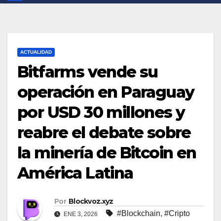
ACTUALIDAD
Bitfarms vende su
operación en Paraguay
por USD 30 millones y
reabre el debate sobre
la minería de Bitcoin en
América Latina
Por
Blockvoz.xyz
#Blockchain
,
#Cripto
ENE 3, 2026