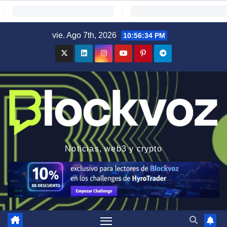
Saltar
vie. Ago 7th, 2026
10:56:35 PM
al
contenido
Noticias, web3 y crypto