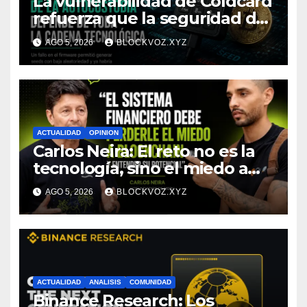
La vulnerabilidad de Coldcard
refuerza que la seguridad de
la autocustodia depende de
AGO 5, 2026
BLOCKVOZ.XYZ
toda la cadena tecnológica,
afirma CoinEx Research
ACTUALIDAD
OPINION
Carlos Neira: El reto no es la
tecnología, sino el miedo a
entenderla
AGO 5, 2026
BLOCKVOZ.XYZ
ACTUALIDAD
ANALISIS
COMUNIDAD
Binance Research: Los