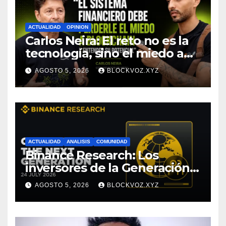
ACTUALIDAD
OPINION
Carlos Neira: El reto no es la
tecnología, sino el miedo a
entenderla
AGOSTO 5, 2026
BLOCKVOZ.XYZ
ACTUALIDAD
ANALISIS
COMUNIDAD
Binance Research: Los
inversores de la Generación Z
empiezan más jóvenes y
AGOSTO 5, 2026
BLOCKVOZ.XYZ
muestran mayor disciplina
financiera