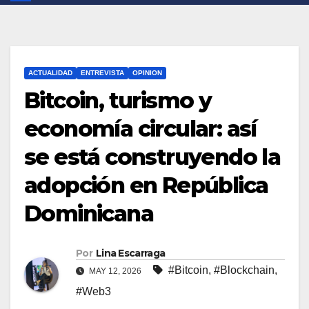
ACTUALIDAD
ENTREVISTA
OPINION
Bitcoin, turismo y
economía circular: así
se está construyendo la
adopción en República
Dominicana
Por
Lina Escarraga
#Bitcoin
,
#Blockchain
,
MAY 12, 2026
#Web3