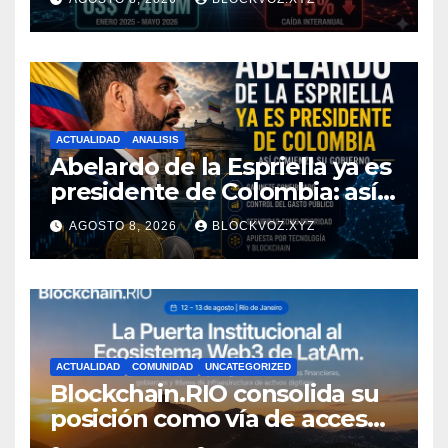
ACTUALIDAD
ANALISIS
Abelardo de la Espriella ya es
presidente de Colombia: así
comienza su gobierno y qué
AGOSTO 8, 2026
BLOCKVOZ.XYZ
puede cambiar para la
economía y el sector cripto
ACTUALIDAD
COMUNIDAD
UNCATEGORIZED
Blockchain.RIO consolida su
posición como vía de acceso
institucional a la