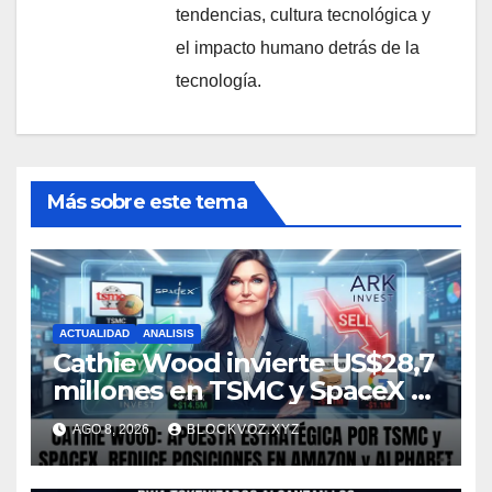
tendencias, cultura tecnológica y
el impacto humano detrás de la
tecnología.
Más sobre este tema
ACTUALIDAD
ANALISIS
Cathie Wood invierte US$28,7
millones en TSMC y SpaceX y
reduce posiciones en
AGO 8, 2026
BLOCKVOZ.XYZ
Amazon y Alphabet