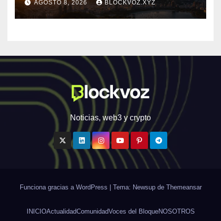
AGOSTO 8, 2026
BLOCKVOZ.XYZ
infraestructura financiera
digital de América Latina
Noticias, web3 y crypto
Funciona gracias a WordPress
|
Tema: Newsup de
Themeansar
INICIO
Actualidad
Comunidad
Voces del Bloque
NOSOTROS