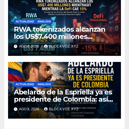
ACTUALIDAD
ANALISIS
RWA tokenizados alcanzan
los US$7.400 millones
mientras la DeFi cae 15%
AGO 8, 2026
BLOCKVOZ.XYZ
ACTUALIDAD
ANALISIS
Abelardo de la Espriella ya es
presidente de Colombia: así
comienza su gobierno y qué
AGO 8, 2026
BLOCKVOZ.XYZ
puede cambiar para la
economía y el sector cripto