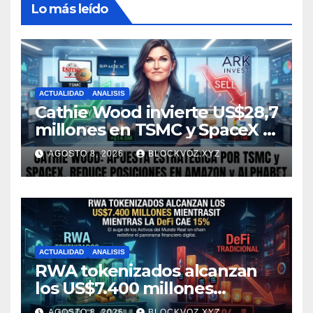
Lo más leído
ACTUALIDAD
ANALISIS
Cathie Wood invierte US$28,7
millones en TSMC y SpaceX y
reduce posiciones en
AGOSTO 8, 2026
BLOCKVOZ.XYZ
Amazon y Alphabet
ACTUALIDAD
ANALISIS
RWA tokenizados alcanzan
los US$7.400 millones
mientras la DeFi cae 15%
AGOSTO 8, 2026
BLOCKVOZ.XYZ