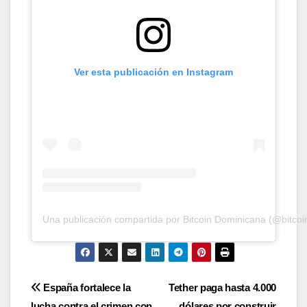
Ver esta publicación en Instagram
Una publicación compartida por Bitcoin Dominicana (@bitco
Navegación
España fortalece la
Tether paga hasta 4.000
lucha contra el crimen con
dólares por construir