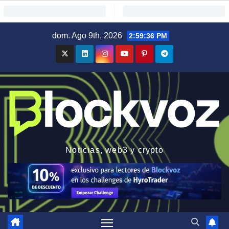
Saltar
dom. Ago 9th, 2026
2:59:37 PM
al
contenido
Noticias, web3 y crypto