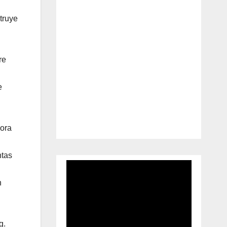
truye
re
e
sora
ntas
n
g.