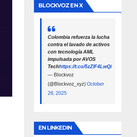
BLOCKVOZ EN X
Colombia refuerza la lucha
contra el lavado de activos
con tecnología AML
impulsada por AVOS
Tech
https://t.co/5zZlF4LwQi
— Blockvoz
(@Blockvoz_xyz)
October
28, 2025
EN LINKEDIN