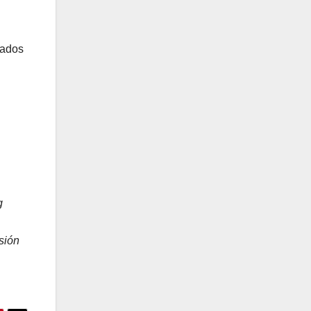
sados
g
sión