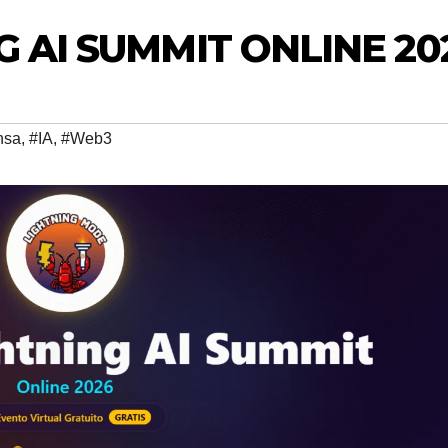
G AI SUMMIT ONLINE 20
nsa
,
#IA
,
#Web3