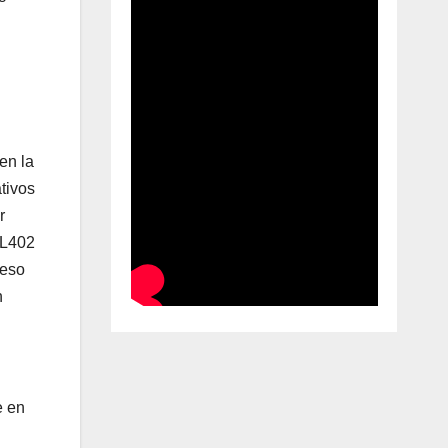
en la
tivos
r
o L402
ceso
n
e en