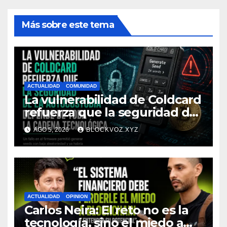
Más sobre este tema
ACTUALIDAD
COMUNIDAD
La vulnerabilidad de Coldcard
refuerza que la seguridad de
la autocustodia depende de
AGO 5, 2026
BLOCKVOZ.XYZ
toda la cadena tecnológica,
afirma CoinEx Research
ACTUALIDAD
OPINION
Carlos Neira: El reto no es la
tecnología, sino el miedo a