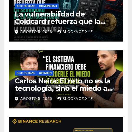
ACTUALIDAD
COMUNIDAD
La vulnerabilidad de
Coldcard refuerza que la
seguridad de la autocustodia
AGOSTO 5, 2026
BLOCKVOZ.XYZ
depende de toda la cadena
tecnológica, afirma CoinEx
Research
ACTUALIDAD
OPINION
Carlos Neira: El reto no es la
tecnología, sino el miedo a
entenderla
AGOSTO 5, 2026
BLOCKVOZ.XYZ