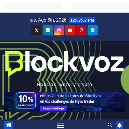
Saltar
jue. Ago 6th, 2026
12:07:08 PM
al
contenido
Noticias, web3 y crypto