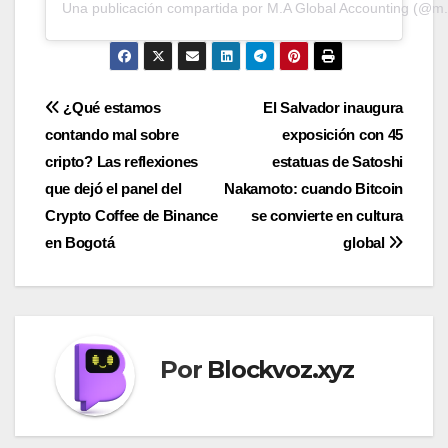
Una publicación compartida por M.A Global Accounting (@m.
Navegación
¿Qué estamos
El Salvador inaugura
contando mal sobre
exposición con 45
de
cripto? Las reflexiones
estatuas de Satoshi
entradas
que dejó el panel del
Nakamoto: cuando Bitcoin
Crypto Coffee de Binance
se convierte en cultura
en Bogotá
global
Por
Blockvoz.xyz