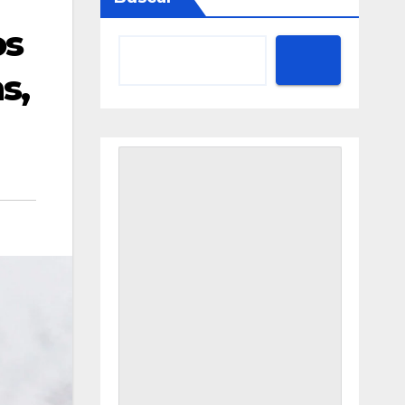
os
s,