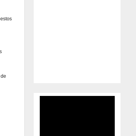
 estos
s
 de