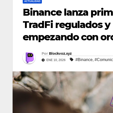
ACTUALIDAD
Binance lanza prim
TradFi regulados y 
empezando con oro
Por
Blockvoz.xyz
#Binance
,
#Comunic
ENE 10, 2026