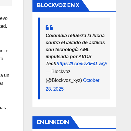
BLOCKVOZ EN X
uevo
ted,
Colombia refuerza la lucha
contra el lavado de activos
con tecnología AML
ance
impulsada por AVOS
to.
Tech
https://t.co/5zZlF4LwQi
— Blockvoz
 a un
(@Blockvoz_xyz)
October
ar
28, 2025
para
EN LINKEDIN