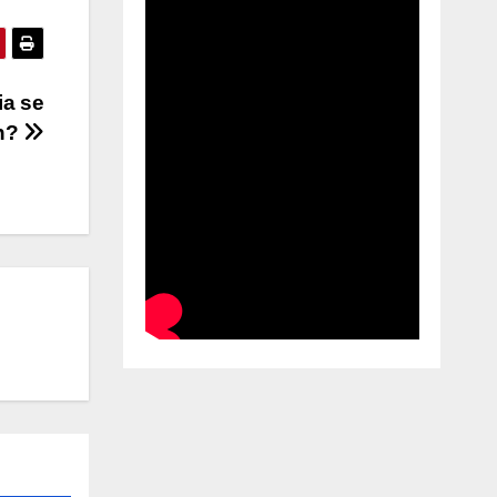
ia se
in?