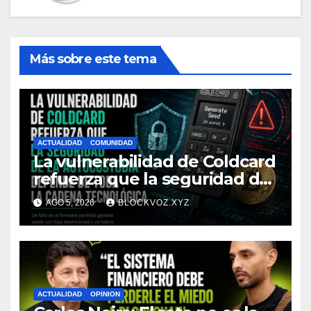
Más sobre este tema
ACTUALIDAD
COMUNIDAD
La vulnerabilidad de Coldcard
refuerza que la seguridad de
la autocustodia depende de
AGO 5, 2026
BLOCKVOZ.XYZ
toda la cadena tecnológica,
afirma CoinEx Research
ACTUALIDAD
OPINION