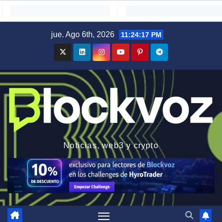
Saltar
jue. Ago 6th, 2026
11:24:18 PM
al
contenido
Noticias, web3 y crypto