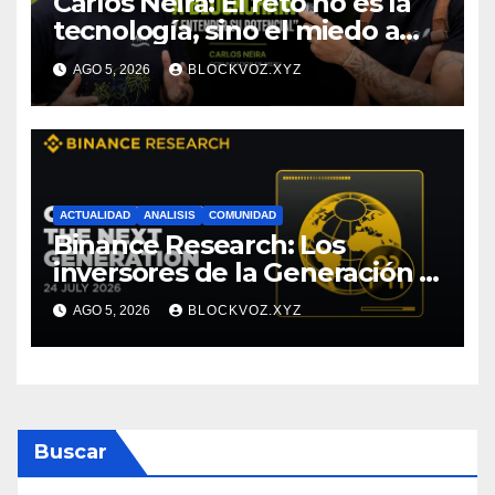
Carlos Neira: El reto no es la
tecnología, sino el miedo a
entenderla
AGO 5, 2026
BLOCKVOZ.XYZ
ACTUALIDAD
ANALISIS
COMUNIDAD
Binance Research: Los
inversores de la Generación Z
empiezan más jóvenes y
AGO 5, 2026
BLOCKVOZ.XYZ
muestran mayor disciplina
financiera
Buscar