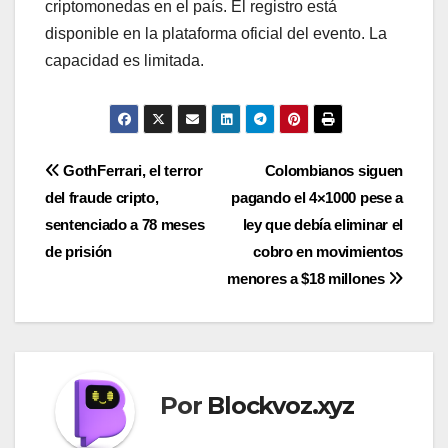
criptomonedas en el país. El registro está
disponible en la plataforma oficial del evento. La
capacidad es limitada.
Navegación
GothFerrari, el terror
Colombianos siguen
del fraude cripto,
pagando el 4×1000 pese a
de
sentenciado a 78 meses
ley que debía eliminar el
entradas
de prisión
cobro en movimientos
menores a $18 millones
Por
Blockvoz.xyz