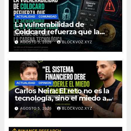
ACTUALIDAD
COMUNIDAD
La vulnerabilidad de
Coldcard refuerza que la
seguridad de la autocustodia
AGOSTO 5, 2026
BLOCKVOZ.XYZ
depende de toda la cadena
tecnológica, afirma CoinEx
Research
ACTUALIDAD
OPINION
Carlos Neira: El reto no es la
tecnología, sino el miedo a
entenderla
AGOSTO 5, 2026
BLOCKVOZ.XYZ