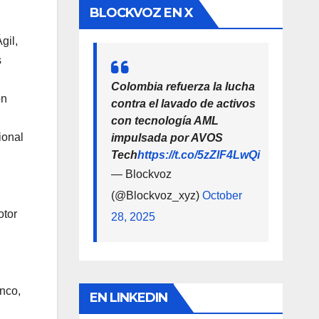
BLOCKVOZ EN X
gil,
s
Colombia refuerza la lucha
on
contra el lavado de activos
con tecnología AML
ional
impulsada por AVOS
Tech
https://t.co/5zZlF4LwQi
— Blockvoz
(@Blockvoz_xyz)
October
otor
28, 2025
nco,
EN LINKEDIN