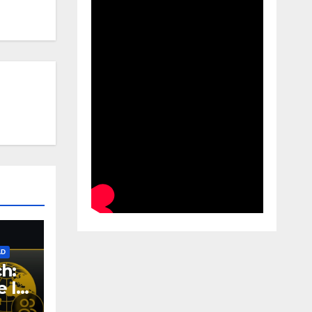
AD
h:
e la