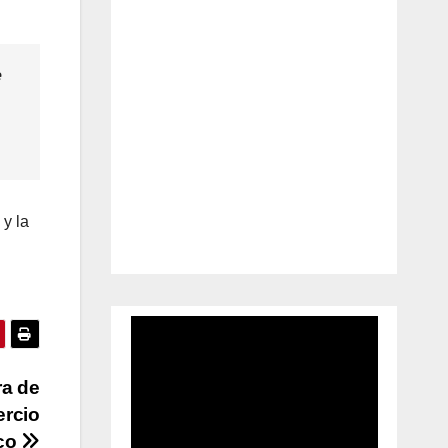
e
 y la
ra de
ercio
ico