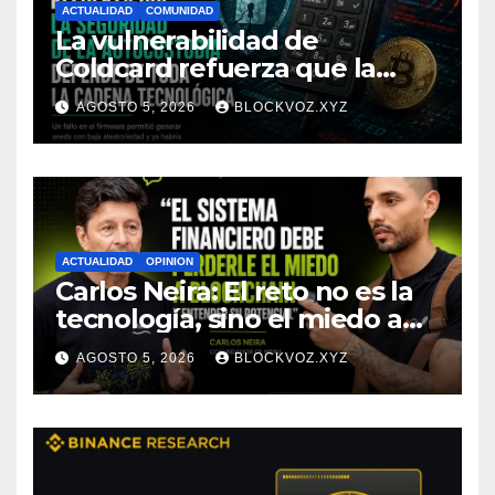
ACTUALIDAD
COMUNIDAD
La vulnerabilidad de
Coldcard refuerza que la
seguridad de la autocustodia
AGOSTO 5, 2026
BLOCKVOZ.XYZ
depende de toda la cadena
tecnológica, afirma CoinEx
Research
ACTUALIDAD
OPINION
Carlos Neira: El reto no es la
tecnología, sino el miedo a
entenderla
AGOSTO 5, 2026
BLOCKVOZ.XYZ