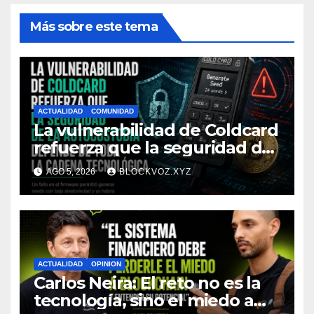
Más sobre este tema
ACTUALIDAD
COMUNIDAD
La vulnerabilidad de Coldcard
refuerza que la seguridad de
la autocustodia depende de
AGO 5, 2026
BLOCKVOZ.XYZ
toda la cadena tecnológica,
afirma CoinEx Research
ACTUALIDAD
OPINION
Carlos Neira: El reto no es la
tecnología, sino el miedo a