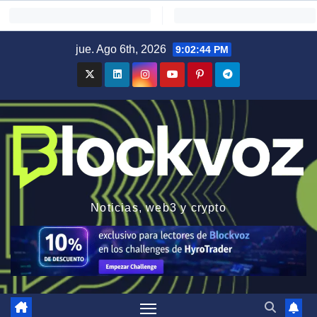
Saltar
jue. Ago 6th, 2026
9:02:45 PM
al
contenido
Noticias, web3 y crypto