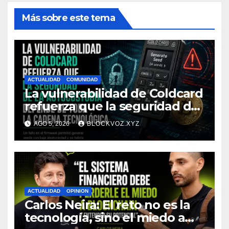
Más sobre este tema
ACTUALIDAD
COMUNIDAD
La vulnerabilidad de Coldcard
refuerza que la seguridad de
la autocustodia depende de
AGO 5, 2026
BLOCKVOZ.XYZ
toda la cadena tecnológica,
afirma CoinEx Research
ACTUALIDAD
OPINION
Carlos Neira: El reto no es la
tecnología, sino el miedo a