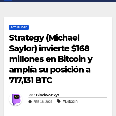
ACTUALIDAD
Strategy (Michael
Saylor) invierte $168
millones en Bitcoin y
amplía su posición a
717,131 BTC
Por
Blockvoz.xyz
#Bitcoin
FEB 18, 2026