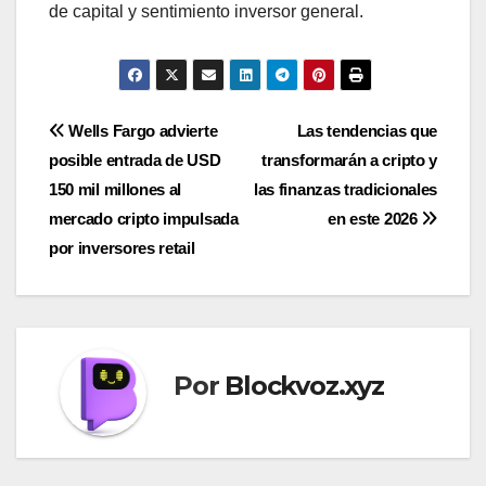
de capital y sentimiento inversor general.
Navegación
Wells Fargo advierte
Las tendencias que
posible entrada de USD
transformarán a cripto y
de
150 mil millones al
las finanzas tradicionales
entradas
mercado cripto impulsada
en este 2026
por inversores retail
Por
Blockvoz.xyz