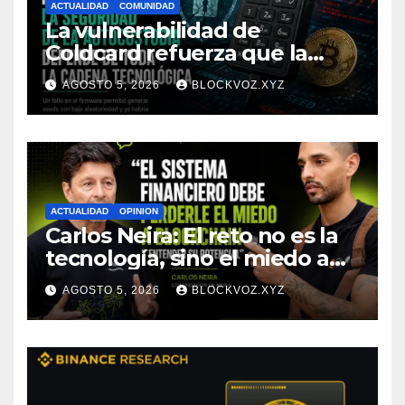
ACTUALIDAD
COMUNIDAD
La vulnerabilidad de
Coldcard refuerza que la
seguridad de la autocustodia
AGOSTO 5, 2026
BLOCKVOZ.XYZ
depende de toda la cadena
tecnológica, afirma CoinEx
Research
ACTUALIDAD
OPINION
Carlos Neira: El reto no es la
tecnología, sino el miedo a
entenderla
AGOSTO 5, 2026
BLOCKVOZ.XYZ