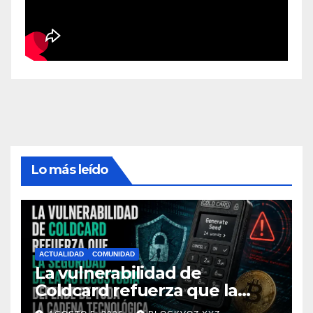
Lo más leído
ACTUALIDAD
COMUNIDAD
La vulnerabilidad de
Coldcard refuerza que la
seguridad de la autocustodia