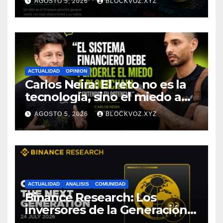
AGOSTO 5, 2026
BLOCKVOZ.XYZ
depende de toda la cadena
tecnológica, afirma CoinEx
Research
ACTUALIDAD
OPINION
Carlos Neira: El reto no es la
tecnología, sino el miedo a
entenderla
AGOSTO 5, 2026
BLOCKVOZ.XYZ
ACTUALIDAD
ANALISIS
COMUNIDAD
Binance Research: Los
inversores de la Generación Z
empiezan más jóvenes y