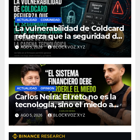
ACTUALIDAD
COMUNIDAD
La vulnerabilidad de Coldcard
refuerza que la seguridad de
la autocustodia depende de
AGO 5, 2026
BLOCKVOZ.XYZ
toda la cadena tecnológica,
afirma CoinEx Research
ACTUALIDAD
OPINION
Carlos Neira: El reto no es la
tecnología, sino el miedo a
entenderla
AGO 5, 2026
BLOCKVOZ.XYZ