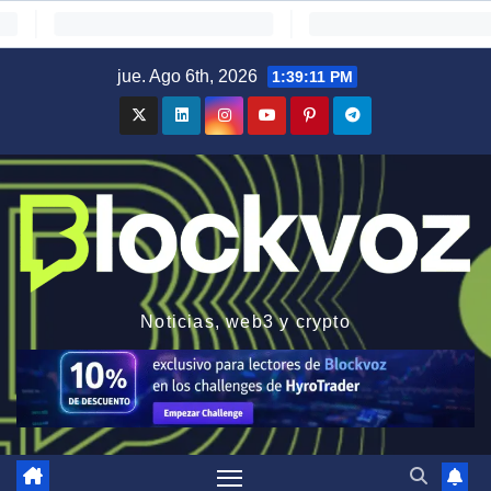
Saltar
jue. Ago 6th, 2026
1:39:12 PM
al
contenido
Noticias, web3 y crypto