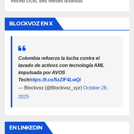
mismo ciclo, tres frentes distintos
BLOCKVOZ EN X
Colombia refuerza la lucha contra el
lavado de activos con tecnología AML
impulsada por AVOS
Tech
https://t.co/5zZlF4LwQi
— Blockvoz (@Blockvoz_xyz)
October 28,
2025
EN LINKEDIN