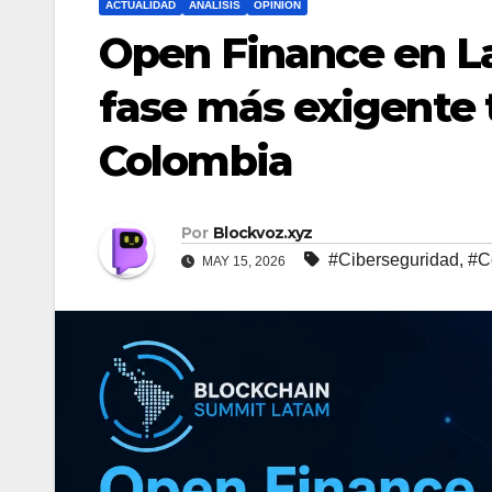
ACTUALIDAD
ANALISIS
OPINION
Open Finance en L
fase más exigente 
Colombia
Por
Blockvoz.xyz
#Ciberseguridad
,
#C
MAY 15, 2026