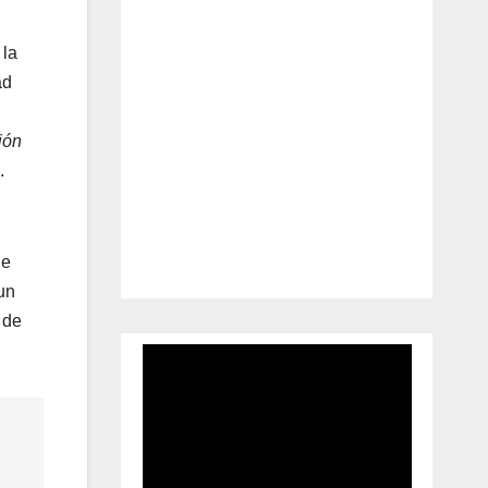
 la
ad
ión
.
de
un
 de