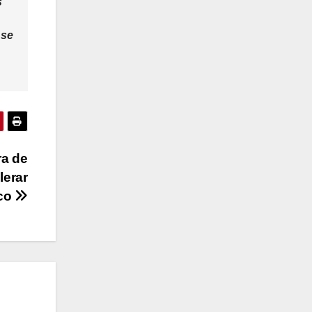
s
 se
ra de
lerar
ico