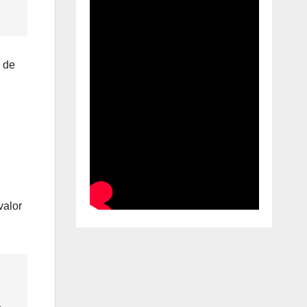
 de
valor