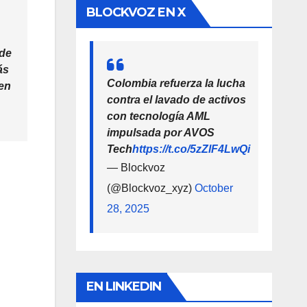
BLOCKVOZ EN X
 de
ás
Colombia refuerza la lucha
 en
contra el lavado de activos
con tecnología AML
impulsada por AVOS
Tech
https://t.co/5zZlF4LwQi
— Blockvoz
(@Blockvoz_xyz)
October
28, 2025
EN LINKEDIN