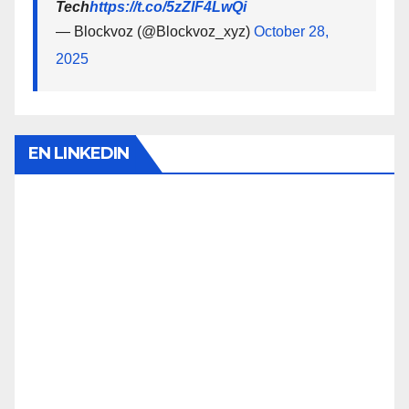
Tech
https://t.co/5zZlF4LwQi
— Blockvoz (@Blockvoz_xyz)
October 28,
2025
EN LINKEDIN