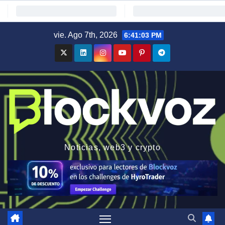
Saltar
vie. Ago 7th, 2026
6:41:04 PM
al
contenido
Noticias, web3 y crypto