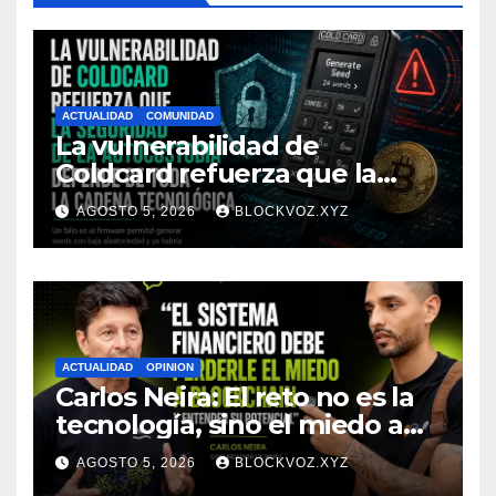
ACTUALIDAD
COMUNIDAD
La vulnerabilidad de
Coldcard refuerza que la
seguridad de la autocustodia
AGOSTO 5, 2026
BLOCKVOZ.XYZ
depende de toda la cadena
tecnológica, afirma CoinEx
Research
ACTUALIDAD
OPINION
Carlos Neira: El reto no es la
tecnología, sino el miedo a
entenderla
AGOSTO 5, 2026
BLOCKVOZ.XYZ