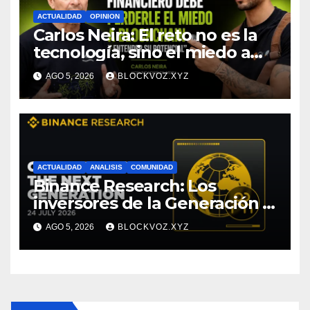
ACTUALIDAD
OPINION
Carlos Neira: El reto no es la
tecnología, sino el miedo a
entenderla
AGO 5, 2026
BLOCKVOZ.XYZ
ACTUALIDAD
ANALISIS
COMUNIDAD
Binance Research: Los
inversores de la Generación Z
empiezan más jóvenes y
AGO 5, 2026
BLOCKVOZ.XYZ
muestran mayor disciplina
financiera