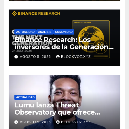
ACTUALIDAD
ANALISIS
COMUNIDAD
Binance Research: Los
inversores de la Generación Z
empiezan más jóvenes y
AGOSTO 5, 2026
BLOCKVOZ.XYZ
muestran mayor disciplina
financiera
ACTUALIDAD
Lumu lanza Threat
Observatory que ofrece
inteligencia de amenazas
AGOSTO 5, 2026
BLOCKVOZ.XYZ
personalizada y en tiempo