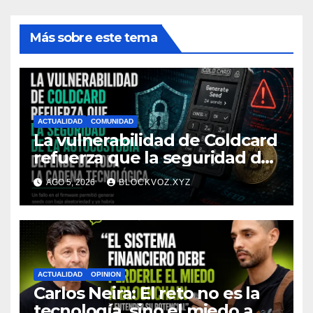
Más sobre este tema
ACTUALIDAD
COMUNIDAD
La vulnerabilidad de Coldcard
refuerza que la seguridad de
la autocustodia depende de
AGO 5, 2026
BLOCKVOZ.XYZ
toda la cadena tecnológica,
afirma CoinEx Research
ACTUALIDAD
OPINION
Carlos Neira: El reto no es la
tecnología, sino el miedo a