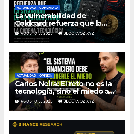
ACTUALIDAD
COMUNIDAD
La vulnerabilidad de
Coldcard refuerza que la
seguridad de la autocustodia
AGOSTO 5, 2026
BLOCKVOZ.XYZ
depende de toda la cadena
tecnológica, afirma CoinEx
Research
ACTUALIDAD
OPINION
Carlos Neira: El reto no es la
tecnología, sino el miedo a
entenderla
AGOSTO 5, 2026
BLOCKVOZ.XYZ