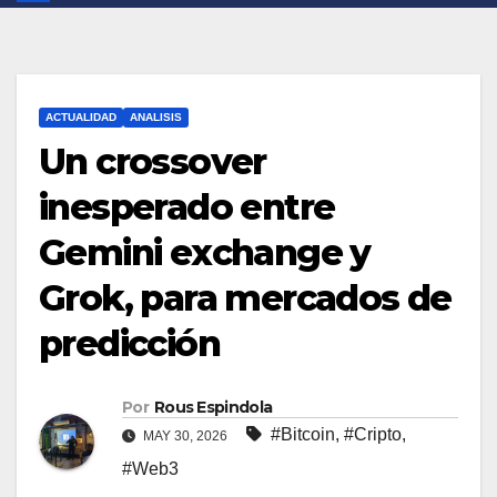
ACTUALIDAD
ANALISIS
Un crossover
inesperado entre
Gemini exchange y
Grok, para mercados de
predicción
Por
Rous Espindola
#Bitcoin
,
#Cripto
,
MAY 30, 2026
#Web3