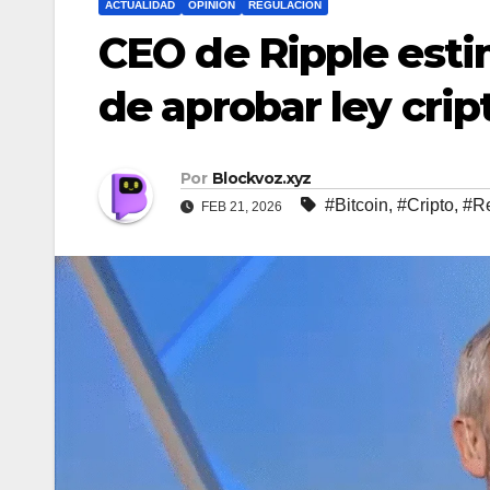
ACTUALIDAD
OPINION
REGULACION
CEO de Ripple est
de aprobar ley crip
Por
Blockvoz.xyz
#Bitcoin
,
#Cripto
,
#Re
FEB 21, 2026