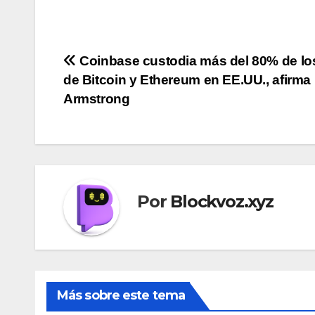
Navegación
Coinbase custodia más del 80% de lo
de Bitcoin y Ethereum en EE.UU., afirma
de
Armstrong
entradas
Por
Blockvoz.xyz
Más sobre este tema