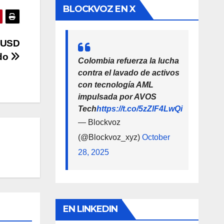
BLOCKVOZ EN X
a USD
ado
Colombia refuerza la lucha
contra el lavado de activos
con tecnología AML
impulsada por AVOS
Tech
https://t.co/5zZlF4LwQi
— Blockvoz
(@Blockvoz_xyz)
October
28, 2025
EN LINKEDIN