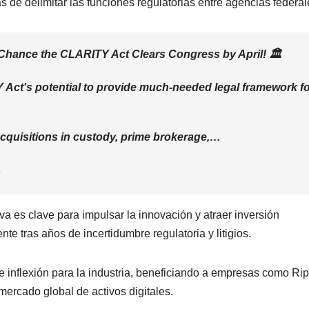
 de delimitar las funciones regulatorias entre agencias federal
hance the CLARITY Act Clears Congress by April! 🏛️
 Act's potential to provide much-needed legal framework f
acquisitions in custody, prime brokerage,…
6
a es clave para impulsar la innovación y atraer inversión
nte tras años de incertidumbre regulatoria y litigios.
e inflexión para la industria, beneficiando a empresas como Rip
mercado global de activos digitales.