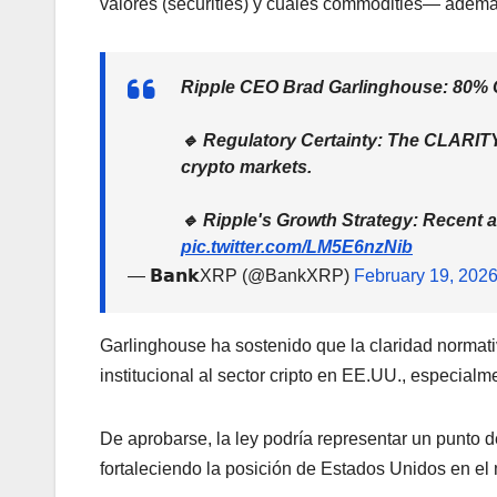
valores (securities) y cuáles commodities— además
Ripple CEO Brad Garlinghouse: 80% C
🔹 Regulatory Certainty: The CLARITY
crypto markets.
🔹 Ripple's Growth Strategy: Recent 
pic.twitter.com/LM5E6nzNib
— 𝗕𝗮𝗻𝗸XRP (@BankXRP)
February 19, 202
Garlinghouse ha sostenido que la claridad normativ
institucional al sector cripto en EE.UU., especialme
De aprobarse, la ley podría representar un punto d
fortaleciendo la posición de Estados Unidos en el 