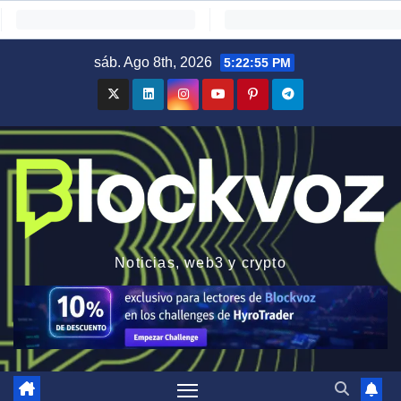
Saltar
sáb. Ago 8th, 2026
5:22:56 PM
al
contenido
Noticias, web3 y crypto