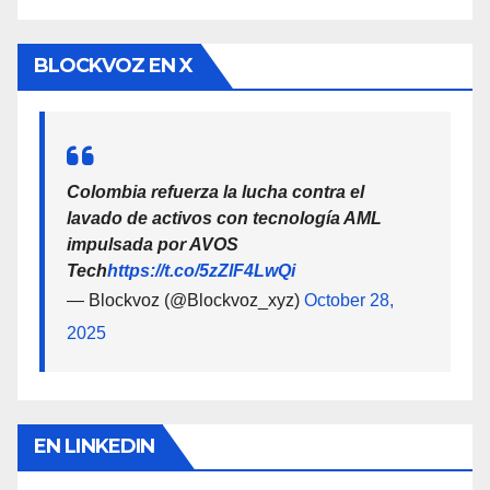
BLOCKVOZ EN X
Colombia refuerza la lucha contra el
lavado de activos con tecnología AML
impulsada por AVOS
Tech
https://t.co/5zZlF4LwQi
— Blockvoz (@Blockvoz_xyz)
October 28,
2025
EN LINKEDIN