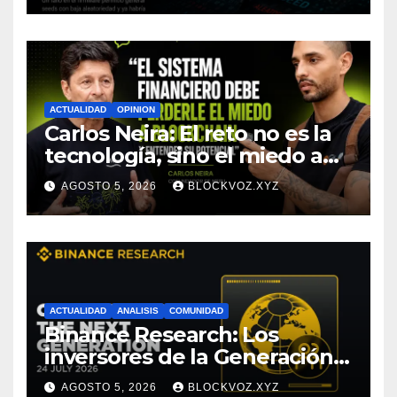
tecnológica, afirma CoinEx
Research
ACTUALIDAD
OPINION
Carlos Neira: El reto no es la
tecnología, sino el miedo a
entenderla
AGOSTO 5, 2026
BLOCKVOZ.XYZ
ACTUALIDAD
ANALISIS
COMUNIDAD
Binance Research: Los
inversores de la Generación Z
empiezan más jóvenes y
AGOSTO 5, 2026
BLOCKVOZ.XYZ