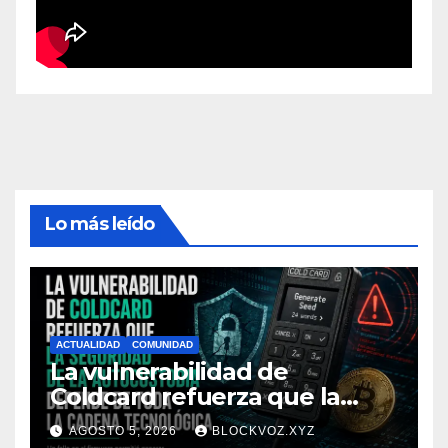
Lo más leído
ACTUALIDAD
COMUNIDAD
La vulnerabilidad de
Coldcard refuerza que la
seguridad de la autocustodia
AGOSTO 5, 2026
BLOCKVOZ.XYZ
depende de toda la cadena