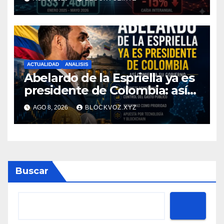
ACTUALIDAD
ANALISIS
Abelardo de la Espriella ya es
presidente de Colombia: así
comienza su gobierno y qué
AGO 8, 2026
BLOCKVOZ.XYZ
puede cambiar para la
economía y el sector cripto
Buscar