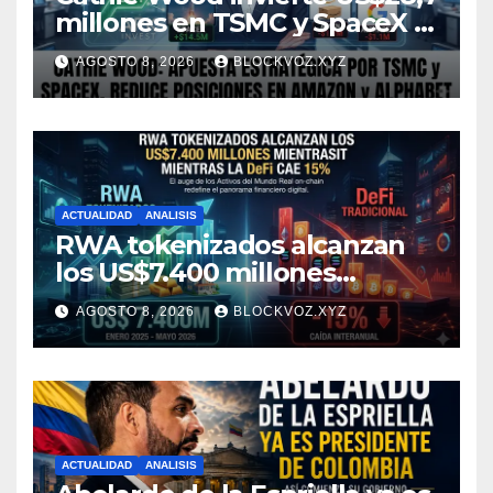
millones en TSMC y SpaceX y
reduce posiciones en
AGOSTO 8, 2026
BLOCKVOZ.XYZ
Amazon y Alphabet
ACTUALIDAD
ANALISIS
RWA tokenizados alcanzan
los US$7.400 millones
mientras la DeFi cae 15%
AGOSTO 8, 2026
BLOCKVOZ.XYZ
ACTUALIDAD
ANALISIS