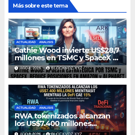
Más sobre este tema
ACTUALIDAD
ANALISIS
Cathie Wood invierte US$28,7
millones en TSMC y SpaceX y
reduce posiciones en
AGO 8, 2026
BLOCKVOZ.XYZ
Amazon y Alphabet
ACTUALIDAD
ANALISIS
RWA tokenizados alcanzan
los US$7.400 millones
mientras la DeFi cae 15%
AGO 8, 2026
BLOCKVOZ.XYZ