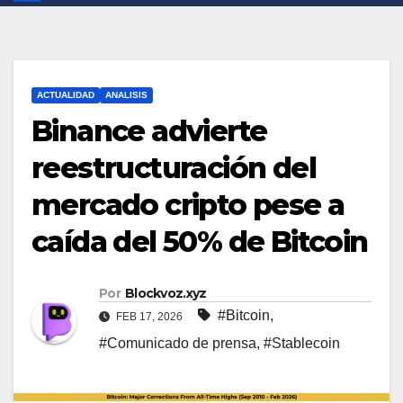
ACTUALIDAD
ANALISIS
Binance advierte
reestructuración del
mercado cripto pese a
caída del 50% de Bitcoin
Por
Blockvoz.xyz
#Bitcoin
,
FEB 17, 2026
#Comunicado de prensa
,
#Stablecoin