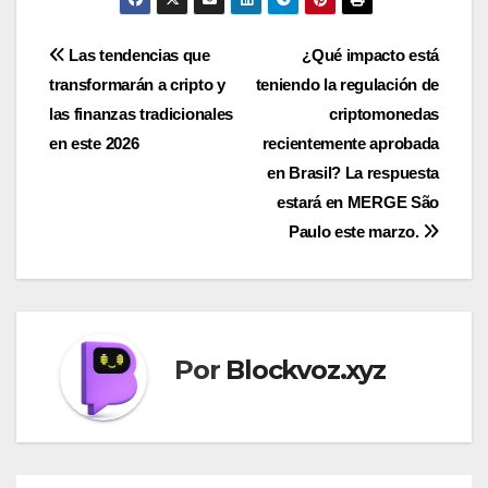
Navegación
Las tendencias que
¿Qué impacto está
transformarán a cripto y
teniendo la regulación de
de
las finanzas tradicionales
criptomonedas
entradas
en este 2026
recientemente aprobada
en Brasil? La respuesta
estará en MERGE São
Paulo este marzo.
Por
Blockvoz.xyz