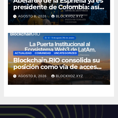
Abelardo de la Espriella ya es
presidente de Colombia: así
comienza su gobierno y qué
AGOSTO 8, 2026
BLOCKVOZ.XYZ
puede cambiar para la
economía y el sector cripto
ACTUALIDAD
COMUNIDAD
UNCATEGORIZED
Blockchain.RIO consolida su
posición como vía de acceso
institucional a la
AGOSTO 8, 2026
BLOCKVOZ.XYZ
infraestructura financiera
digital de América Latina